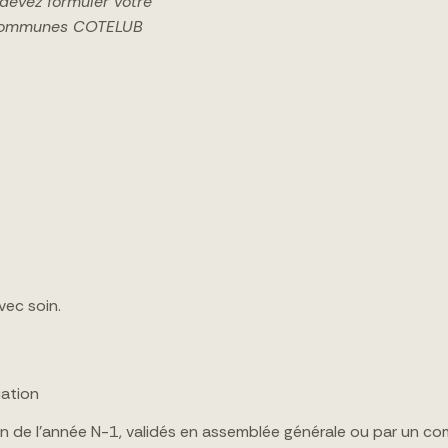
 devez formuler votre
 communes COTELUB
ec soin.
iation
tion de l’année N-1, validés en assemblée générale ou par un 