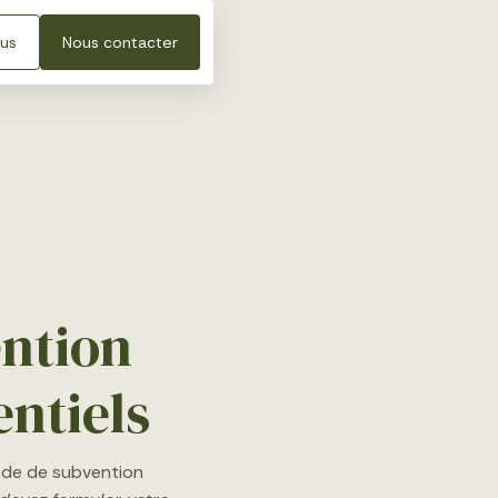
lus
Nous contacter
ntion
ntiels
ande de subvention