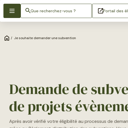
Portail des é
/
Je souhaite demander une subvention
Demande de subve
de projets évèneme
Après avoir vérifié votre éligibilité au processus de dem