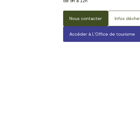
de 9h à 12h
Nous contacter
Infos déche
Accéder à L’Office de tourisme