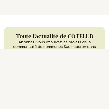
Toute l’actualité de COTELUB
Abonnez-vous et suivez les projets de la
communauté de communes Sud Luberon dans
votre boîte mail et sur vos réseaux !
Je m'inscris
J’accepte de recevoir la newsletter. Mes données
seront utilisées uniquement dans ce but et je pourrai
me désinscrire à tout moment.
Politique de
confidentialité
ou rejoignez nos réseaux :